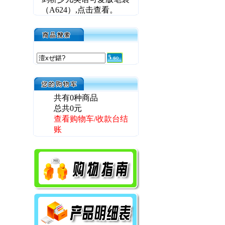
（A624）,点击查看。
剑桥少儿英语卡通印
章最新上市!
剑桥少儿英语多媒体
软件大礼包，最新上市，
更多详情，请点击进入！
共有0种商品
2010版剑桥少儿英语
总共0元
小手提袋的价格优惠调
查看购物车/收款台结
整，定价4元，网购价3.2
账
元，会员价2.2元，敬请
关注！
2010版最新系列教辅
权威上市，请全面关注商
品公告！
为答谢新老客户4年
来对商城的关心与厚爱，