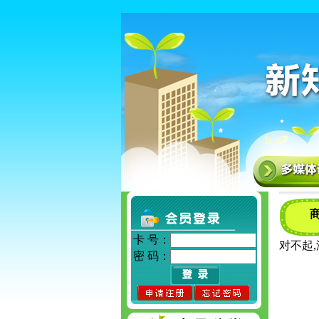
商
卡 号：
对不起
密 码：