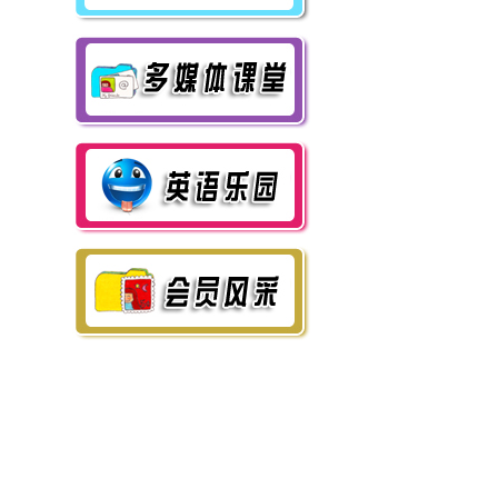
商城部分商品价格有所下
调，另全部商品增加“网
购价格”全面让利给商城
客户，敬请关注！
即日起，凡一次性订
购10套以上“澳大利亚中
学英语”一级教材的，均
可免费获赠相应数量
的“超级学员包”（每套价
值95元）。数量有限，先
到先得！订购热线：010-
67135201。