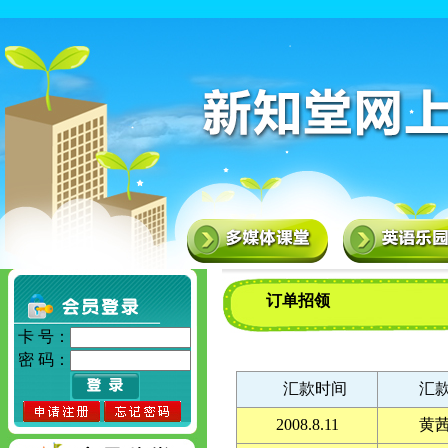
订单招领
卡 号：
密 码：
汇款时间
汇
2008.8.11
黄