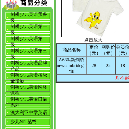
剑桥少儿英语预备
级
剑桥少儿英语第一
级
剑桥少儿英语第二
点击放大
级
定价
网购价
会员
商品名称
剑桥少儿英语第三
（元）
（元）
（元
级
A630-新剑桥
剑桥少儿英语品牌
newcambridegT
28
22
18
产品
恤
剑桥少儿英语考级
对不
全接触
剑桥少儿英语网络
课程
剑桥少儿英语口语
系列
澳大利亚中学英语
少儿NIT丛书