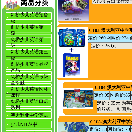
人民教育出版社澳藉专家
剑桥少儿英语预备
级
剑桥少儿英语第一
C103-澳大利亚中学英
级
定价:260
网购价:234
剑桥少儿英语第二
级
定价：260元
剑桥少儿英语第三
级
剑桥少儿英语品牌
产品
剑桥少儿英语考级
全接触
C104-澳大利亚
剑桥少儿英语网络
课程
定价:95
网购价:86
剑桥少儿英语口语
定价：95元 
系列
值服务。 动画热
澳大利亚中学英语
C105-澳大利亚
少儿NIT丛书
定价:188
网购价:170