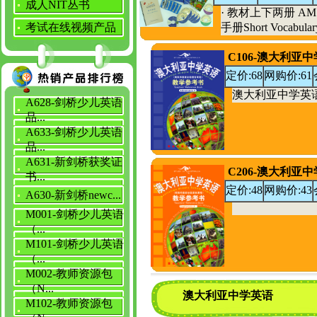
成人NIT丛书
· 教材上下两册 AMSE
考试在线视频产品
手册Short Vocabu
C106-澳大利
定价:68
网购价:61
澳大利亚中学英
A628-剑桥少儿英语
品...
A633-剑桥少儿英语
品...
A631-新剑桥获奖证
C206-澳大利
书...
定价:48
网购价:43
A630-新剑桥newc...
M001-剑桥少儿英语
（...
M101-剑桥少儿英语
（...
M002-教师资源包
（N...
澳大利亚中学英语
M102-教师资源包