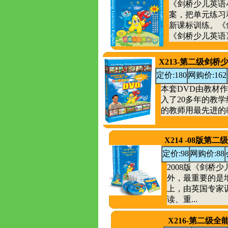
《剑桥少儿英语
案，把单元练习
新课标训练。《
《剑桥少儿英语》
X213-第二级剑桥
定价:180
网购价:162
本套DVD由教材
入了20多年的教
的教师用最先进的教
X214 -08版
定价:98
网购价:88
2008版《剑桥
外，最重要的是增
上，由英国专家
读、重...
X216-第二级全