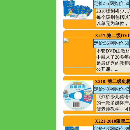
定价:56
网购价:50
2010版剑桥
每个级别包括以
以单元为单位，与
X217-第二级D
定价:56
网购价:50
本套DVD由教
中融入了20多
是最优秀的教师
公开课。...
X218 -第二
定价:48
网购价:42
《剑桥少儿英语
的一款多媒体产
便老师教学，可
X221-2010
定价:98
网购价:88