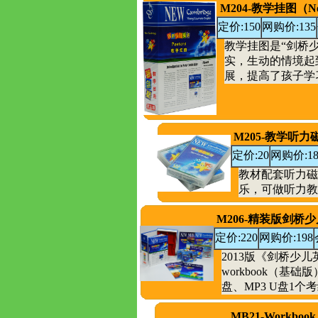
M204-教学挂图（Ne
定价:150
网购价:135
教学挂图是“剑桥
实，生动的情境起
展，提高了孩子学习
M205-教学听力磁
定价:20
网购价:1
教材配套听力磁
乐，可做听力
M206-精装版剑桥少儿
定价:220
网购价:198
2013版《剑桥少儿英
workbook（基
盘、MP3 U盘1个
MB21-Workboo