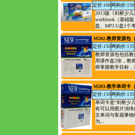
定价:168
网购价:150
2013版《剑桥少儿
workbook（
盘、MP3 U盘1个
M202-教师资源包（N
定价:150
网购价:135
教师资源包包括教
用课件盘2张，教师
师掌握教学目标，
M203-教学单词卡（N
定价:150
网购价:135
单词卡是“剑桥少
有可以用图片演绎
文单词与客观事
为...