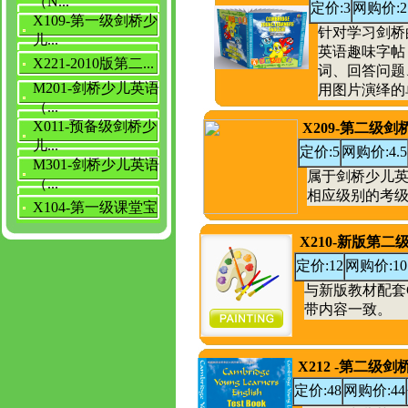
（N...
定价:3
网购价:2
X109-第一级剑桥少
针对学习剑桥
儿...
英语趣味字帖
X221-2010版第二...
词、回答问题
M201-剑桥少儿英语
用图片演绎的单
（...
X011-预备级剑桥少
X209-第二级
儿...
定价:5
网购价:4.5
M301-剑桥少儿英语
属于剑桥少儿
（...
相应级别的考
X104-第一级课堂宝
X210-新版第
定价:12
网购价:10
与新版教材配套
带内容一致。
X212 -第二级
定价:48
网购价:44