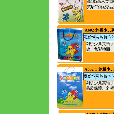
高185毫米宽
英语”的优秀
A602-剑桥少
定价:4
网购价:3.2
剑桥少儿英语手提
袋，色彩艳丽
A602-1-剑
定价:5
网购价:4.5
剑桥少儿英语手提
品质保障。剑