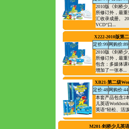
2010版《剑桥
所修订外，最重
汇收录成册。 2
VCD“口...
X222-2010
定价:99
网购价:89
2010版《剑桥
所修订外，最重
包含：多媒体课
增加了一张本...
XB21-第二级Wor
定价:48
网购价:44
本套产品包含2
儿英语Workb
英语“轻松、活泼
M201-剑桥少儿英语（