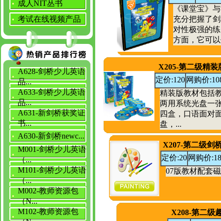
成人NIT丛书
《课堂宝》与
考试在线视频产品
充分把握了剑
对性极强的练
方面，它可以
X205-第二级精
A628-剑桥少儿英语
定价:120
网购价:10
品...
A633-剑桥少儿英语
精装版教材包括教
品...
两用系统光盘一
A631-新剑桥获奖证
四盒，口语面对
书...
盘，...
A630-新剑桥newc...
X207-第二级
M001-剑桥少儿英语
定价:20
网购价:1
（...
M101-剑桥少儿英语
07版教材配套
（...
M002-教师资源包
（N...
M102-教师资源包
X208-第二