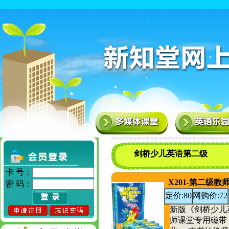
剑桥少儿英语第二级
卡 号：
X201-第二级教
密 码：
定价:80
网购价:72
新版《剑桥少儿
师课堂专用磁带