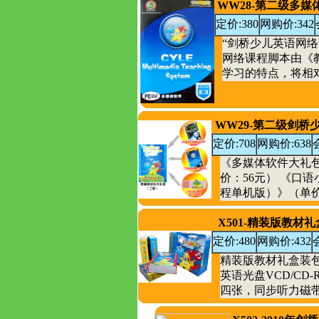
WW28-第二级多
定价:380
网购价:342
“剑桥少儿英语网络
网络课程脚本由《
学习的特点，将相对
WW29-第二级剑
定价:708
网购价:638
《多媒体软件大礼
价：56元） 《口
程单机版）》（单价：
X501-精装版教材
定价:480
网购价:432
精装版教材礼盒装
英语光盘VCD/C
四张，同步听力磁带