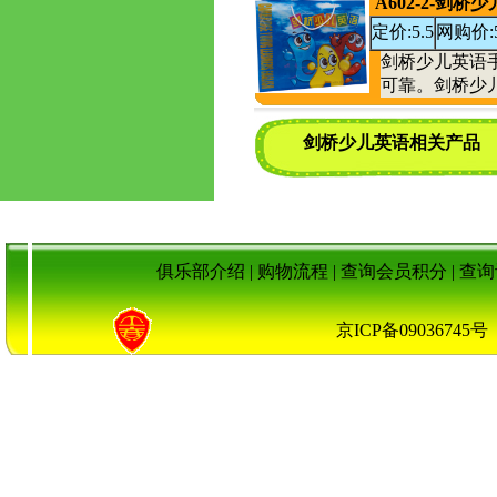
A602-2-剑
定价:5.5
网购价:
剑桥少儿英语手提
可靠。剑桥少
剑桥少儿英语相关产品
俱乐部介绍
|
购物流程
|
查询会员积分
|
查询
京ICP备090367