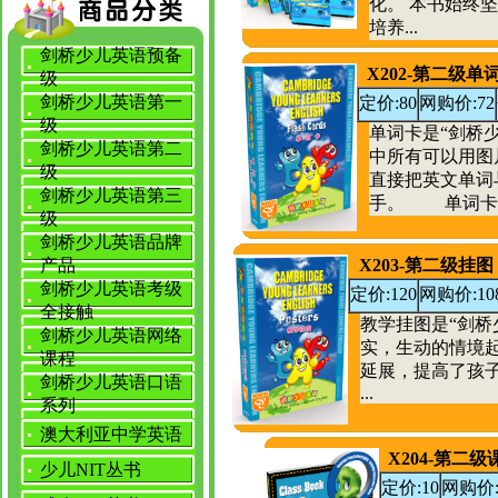
化。 本书始终
培养...
剑桥少儿英语预备
X202-第二级单
级
剑桥少儿英语第一
定价:80
网购价:72
级
单词卡是“剑桥
剑桥少儿英语第二
中所有可以用图
级
直接把英文单词
剑桥少儿英语第三
手。 单词卡..
级
剑桥少儿英语品牌
产品
X203-第二级挂图
剑桥少儿英语考级
定价:120
网购价:10
全接触
教学挂图是“剑桥
剑桥少儿英语网络
实，生动的情境
课程
延展，提高了孩
剑桥少儿英语口语
...
系列
澳大利亚中学英语
X204-第二
少儿NIT丛书
定价:10
网购价: