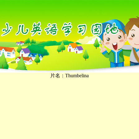
片名：Thumbelina