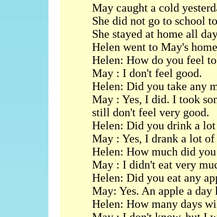
May caught a cold yesterd
She did not go to school t
She stayed at home all day
Helen went to May's home 
Helen: How do you feel t
May : I don't feel good.
Helen: Did you take any 
May : Yes, I did. I took s
still don't feel very good.
Helen: Did you drink a lot
May : Yes, I drank a lot of
Helen: How much did you 
May : I didn't eat very much
Helen: Did you eat any ap
May: Yes. An apple a day 
Helen: How many days wil