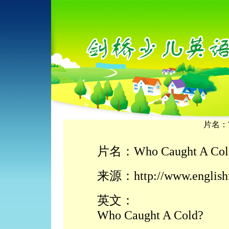
片名：Wh
片名：Who Caught A Col
来源：http://www.english
英文：
Who Caught A Cold?