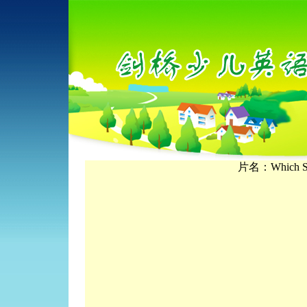
片名：Which Seas