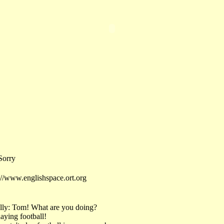
orry
www.englishspace.ort.org
lly: Tom! What are you doing?
aying football!