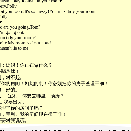
ustn't play football in your room!
rry,Polly.
 at you room!It's so messy!You must tidy your room!
olly.
e...
e are you going,Tom?
I'm going out.
you tidy your room?
olly.My room is clean now!
ustn't lie to me.
利：汤姆！你正在做什么？
在踢足球！
利，对不起。
看你的房间！如此的乱！你必须把你的房子整理干净！
姆：好的。
......宝利：你要去哪里，汤姆？
....我要出去。
整理了你的房间了吗？
的，宝利。我的房间现在很干净！
不要对我说谎。