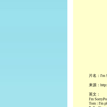
片名：I'm S
来源：http://
英文：
I'm SorryPo
Tom : I'm pl