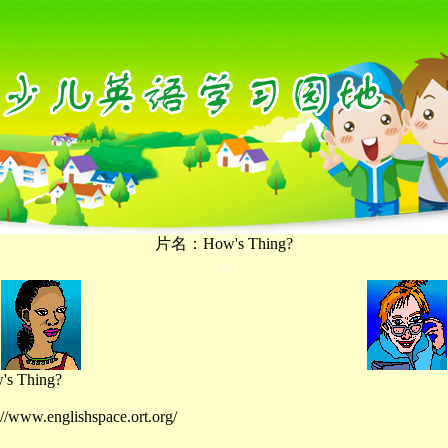
片名：How's Thing?
 Thing?
www.englishspace.ort.org/