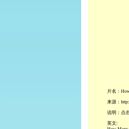
片名：How M
来源：http://
说明：点
英文:
How Many 