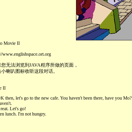
Movie II
www.englishspace.ort.org
您无法浏览到JAVA程序所做的页面，
击小喇叭图标收听这段对话。
 II
K then, let's go to the new cafe. You haven't been there, have you Mo?
aven't.
eat. Let's go!
en lunch. I'm not hungry.