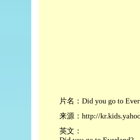
片名：Did you go to Ever
来源：http://kr.kids.yaho
英文：