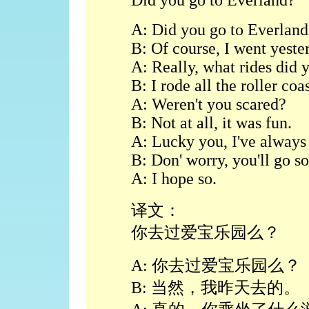
Did you go to Everland?
A: Did you go to Everland
B: Of course, I went yeste
A: Really, what rides did 
B: I rode all the roller co
A: Weren't you scared?
B: Not at all, it was fun.
A: Lucky you, I've always
B: Don' worry, you'll go s
A: I hope so.
译文：
你去过爱宝乐园么？
A: 你去过爱宝乐园么？
B: 当然，我昨天去的。