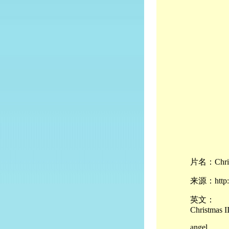
片名：Christ
来源：http://
英文：
Christmas I
angel