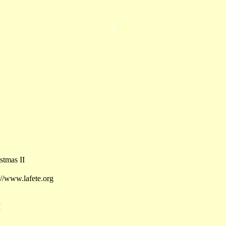
mas II
www.lafete.org
I