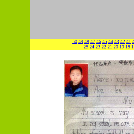
50
49
48
47
46
45
44
43
42
41
25 24 23
22
21
20
19
18
1