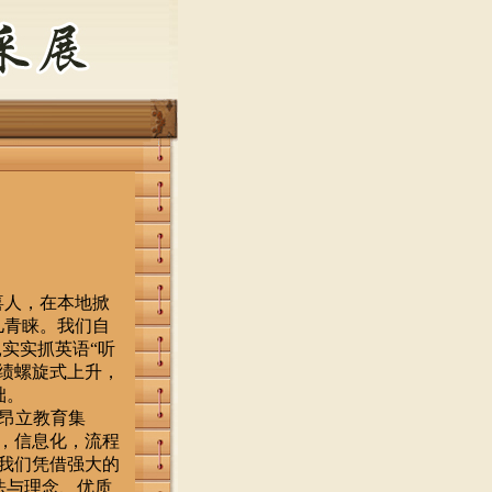
人，在本地掀
儿青睐。我们自
实实抓英语“听
绩螺旋式上升，
础。
大昂立教育集
，信息化，流程
我们凭借强大的
法与理念、优质