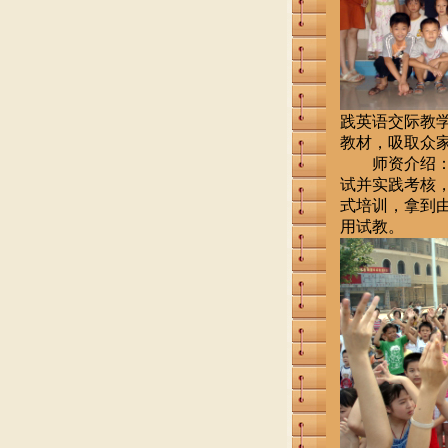
践英语交际教
教材，吸取众
师资介绍：我
试并实践考核
式培训，拿到
用试教。