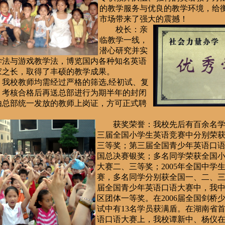
的教学服务与优良的教学环境，给
市场带来了强大的震撼！
校长：亲
临教学一线，
潜心研究并实
学法与游戏教学法，博览国内各种知名英语
家之长，取得了丰硕的教学成果。
校教师均需经过严格的筛选,经初试、复
，考核合格后再送总部进行为期半年的封闭
由总部统一发放的教师上岗证，方可正式聘
获奖荣誉：我校先后有百余名学员在2
三届全国小学生英语竞赛中分别荣
三等奖；第三届全国青少年英语口
国总决赛银奖；多名同学荣获全国
大赛二、三等奖；2005年全国中学
赛，多名同学分别获全国一、二、
届全国青少年英语口语大赛中，我
区团体一等奖。在2006届全国剑桥
试中有13名学员获满盾。在湖南省
语口语大赛上，我校谭新中、杨仪