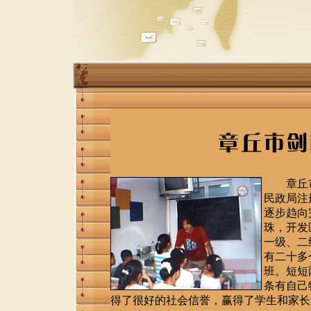
章丘
民政局注
逐步趋向
珠，开发
一级、
二
有二十多
班。短短
条有自己
得了很好的社会信誉，赢得了学生和家长