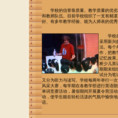
学校的信誉靠质量。教学质量的优劣
和教师队伍。目前学校组织了一支有精湛
好、有多年教学经验、能为人师表的优秀
学校
采用新兴
法。每个
作，把教
记忆效果
桥少儿英
期期末组
试分为笔
又分为听力与读写。学校每两年举行一次
风采大赛，每学期在各教学部进行英语朗
单词竞赛活动，暑假期间开展夏令营活动
动，使学生能在轻松活泼的气氛中愉快地
语。