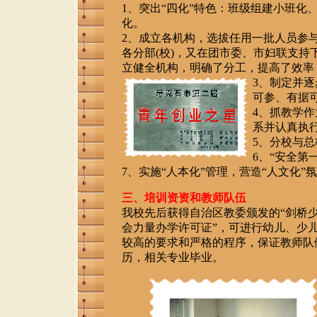
1、突出“四化”特色：班级组建小班
化。
2、成立各机构，选拔任用一批人员参
各分部(校)，又在团市委、市妇联支
立健全机构，明确了分工，提高了效率
3、制定并
可参、有据
4、抓教学
系并认真执
5、分校与
6、“安全第
7、实施“人本化”管理，营造“人文化”
三、培训资资和教师队伍
我校先后获得自治区教委颁发的“剑桥少
会力量办学许可证”，可进行幼儿、少
较高的要求和严格的程序，保证教师队
历，相关专业毕业。