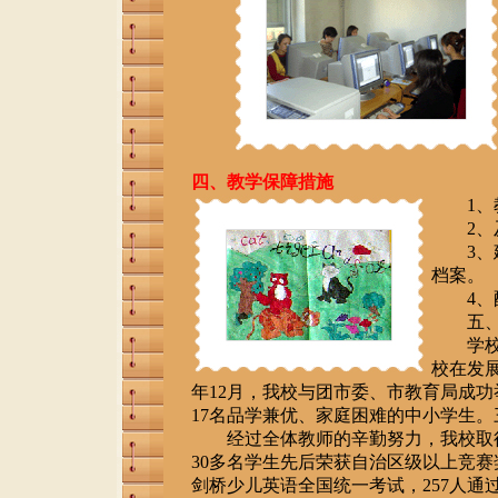
四、教学保障措施
1、教
2、及
3、建
档案。
4、配
五、社
学校作
校在发展
年12月，我校与团市委、市教育局成
17名品学兼优、家庭困难的中小学生
经过全体教师的辛勤努力，我校取得
30多名学生先后荣获自治区级以上竞赛
剑桥少儿英语全国统一考试，257人通过