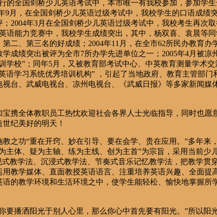
举行的全国剑桥少儿英语考试中，本市唯一有我校参加，参加学生
003年9月，在全国剑桥少儿英语过级考试中，我校学生的口语成绩
；2004年3月在全国剑桥少儿英语过级考试中，我校考生再次
全国英语能力竞赛中，我校学生成绩突出，其中，杨双喜、袁晨等
第二、第三名的好成绩；2004年11月，在全市62所民办教育办
学成绩突出被评为全市7所办学先进单位之一；2005年4月被凉
培训学校”；同年5月，又被教育部考试中心、中英教育测量学术交
英语学习系统优秀培训机构” ，引起了当地政府、教育主管部门
电视台、武威电视台、凉州电视台、《武威日报》等多家新闻媒
携全体教职员工热忱欢迎社会各界人士光临指导，同时也愿
造世纪美好的明天！
施教之功“重在开窍、妙在引导、要在会学、贵在应用。”多年来
学为主体、疑为主轴、练为主线、创为主首”为宗旨，采用当前少
呈现式教学法、沉浸式教学法、节奏式音乐记忆教学法，把教学贯
运用教学媒体、直面教授英语语言、注重培养英语兴趣、全面提
英语的教学环境和生活环境之中，使学生能轻松、愉快地掌握所
“你要播洒阳光于别人心里，那么你心中首先要有阳光。”所以阳