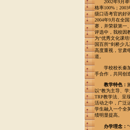
2002年9月
格率100%；2
级口语考官的好评
2004年9月在
赛，并荣获第一、
评选中，我校因教
为“优秀文化课
国百所“剑桥少儿
高度重视，甘肃
道。
学校校长秦加宝
手合作，共同创
教学特色：
以“教为主导、
TRP教学法、
活动之中，广泛
学生融入一个全
绩明显提高。
办学理念：