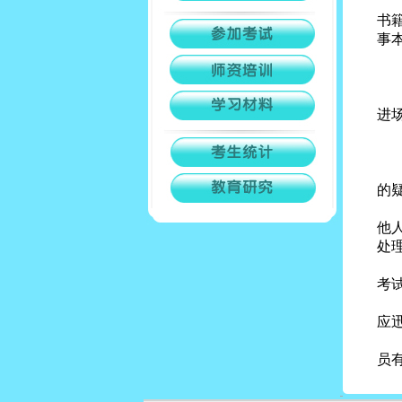
二
书
事
三
四
五
进
六
七
八
的
九
他
处
十
考
十
应
十
员