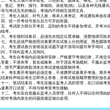
、考生入场只准带铅笔、12色彩笔、圆珠笔、钢笔、三角板、
籍、笔记、资料、报刊、草稿纸、涂改笔(纸)，以及各种无线通讯
本等与考试无关的物品，考场内不得相互借用文具。
、考生入场后，对号入座，将本人准考证、考试通知单放在课
、统一开考信号发出后方可开始答题。
、考试听力部分开考后，迟到的考生不得参加考试。开考30分
场续考。
、考生领到试卷后，必须先在指定位置准确、清楚地填写姓名
、考生必须严格按照试卷要求在试卷上分别用蓝、黑色圆珠笔(
、考生遇试卷分发错误及试题字迹不清等问题可举手询问，监
疑问，不得向监考人员询问。
、考生在考场内必须保持安静，严格遵守考场纪律，不准交头
人答案；不准夹带，冒名或换卷，对于违反考场规则、不服从监
理，情节严重的将取消本次考试资格或限期停考。
、考生离开考场时必须交卷，不准携带试卷离开考场。离开考
试结束铃声响后考生立即停止答卷，并将试卷按顺序整理好放在
一、笔试结束后，考生应服从监考人员的管理，在口试候考室
迅速离开口试室，不得与候考室考生接触。
二、考生应自觉服从监考人员管理，任何人不得以任何理由妨
有权对考场内发生的问题按规定做出处理。