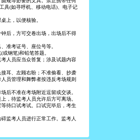
圆规等必要的文具。禁止携带任何
工具(如寻呼机、移动电话)、电子记
桌上，以便核验。
钟后，方可交卷出场，出场后不得
、准考证号、座位号等。
或钢笔)和铅笔答题。
考人员应当众答复；涉及试题内容
接耳、左顾右盼；不准偷看、抄袭
考人员管理和舞弊者按违反考场规则
场后不准在考场附近逗留或交谈。
桌上，待监考人员允许后方可离场。
等待口试考试。口试完毕后，考生
碍监考人员进行正常工作。监考人