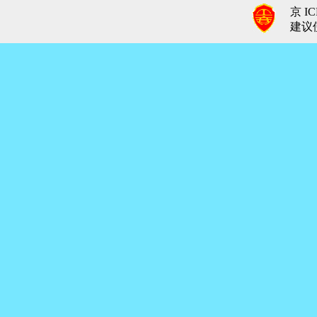
京 IC
建议使