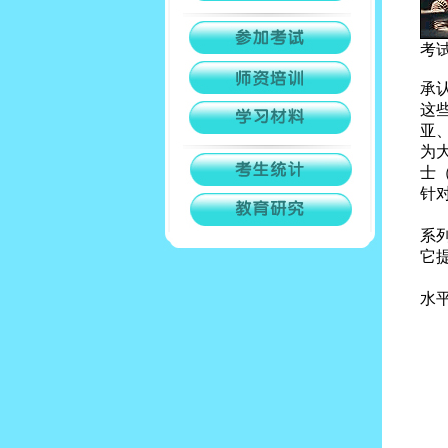
考
承
这
亚
为
士
针
在
系
它
那
水