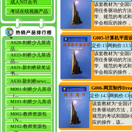
成人NIT丛书
该套教材为“全国
用任务驱动的方法
考试在线视频产品
学、规范的考试和
学会相应的操作，该
G005-计算机平面设计
A628-剑桥少儿英语
定价:15
网购价:13.5
品...
该套教材为“全国
A633-剑桥少儿英语
用任务驱动的方法
品...
学、规范的考试和
A631-新剑桥获奖证
学会相应的操作，该
书...
A630-新剑桥newc...
G006-网页制作Drea
M001-剑桥少儿英语
（...
定价:14.5
网购价:13
M101-剑桥少儿英语
该套教材为“全国
（...
任务驱动的方法，
M002-教师资源包
规范的考试和国际
（N...
应的操作，该...
M102-教师资源包