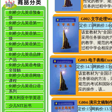
性化的教学、规
任务的过程中学会
剑桥少儿英语预备
级
G002-文字处理Wo
剑桥少儿英语第一
定价:15
网购价:14
级
该套教材为“全
剑桥少儿英语第二
采用任务驱动的
级
的教学、规范的
剑桥少儿英语第三
过程中学会相应的操
级
剑桥少儿英语品牌
产品
G003-电子表格Exce
剑桥少儿英语考级
定价:14.5
网购价:13
全接触
该套教材为“全国
剑桥少儿英语网络
任务驱动的方法，
课程
规范的考试和国际
剑桥少儿英语口语
应的操作，该...
系列
澳大利亚中学英语
G004-演示文稿制作P
少儿NIT丛书
定价:15
网购价:13.5