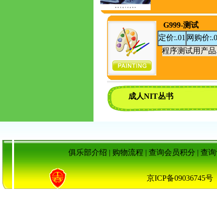
G999-测试
定价:.01
网购价:.0
程序测试用产品.
成人NIT丛书
俱乐部介绍
|
购物流程
|
查询会员积分
|
查询
京ICP备090367