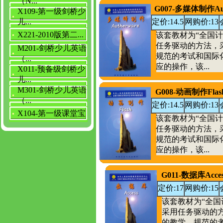
（N...
G007-多媒体制作Aut
X109-第一级剑桥少
儿...
定价:14.5
网购价:13
X221-2010版第二...
该套教材为“全国
任务驱动的方法，
M201-剑桥少儿英语
规范的考试和国际
（...
应的操作，该...
X011-预备级剑桥少
儿...
M301-剑桥少儿英语
G008-动画制作Flas
（...
定价:14.5
网购价:13
X104-第一级课堂宝
该套教材为“全国
任务驱动的方法，
规范的考试和国际
应的操作，该...
G011-数据库Acces
定价:17
网购价:15
该套教材为“全
采用任务驱动的
的教学、规范的