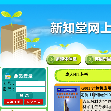
成人NIT丛书
卡 号：
G001-计算机
密 码：
定价:11
网购价:10
该套教材为“全
材采用任务驱动