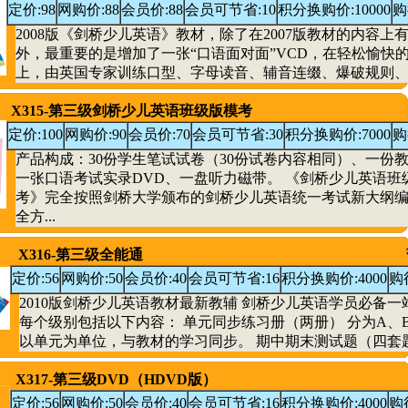
定价:98
网购价:88
会员价:88
会员可节省:10
积分换购价:10000
购
2008版《剑桥少儿英语》教材，除了在2007版教材的内容上
外，最重要的是增加了一张“口语面对面”VCD，在轻松愉快
上，由英国专家训练口型、字母读音、辅音连缀、爆破规则、重
X315-第三级剑桥少儿英语班级版模考
定价:100
网购价:90
会员价:70
会员可节省:30
积分换购价:7000
购
产品构成：30份学生笔试试卷（30份试卷内容相同）、一份
一张口语考试实录DVD、一盘听力磁带。 《剑桥少儿英语班
考》完全按照剑桥大学颁布的剑桥少儿英语统一考试新大纲
全方...
X316-第三级全能通
定价:56
网购价:50
会员价:40
会员可节省:16
积分换购价:4000
购
2010版剑桥少儿英语教材最新教辅 剑桥少儿英语学员必备一
每个级别包括以下内容： 单元同步练习册（两册） 分为A、
以单元为单位，与教材的学习同步。 期中期末测试题（四套题）
X317-第三级DVD（HDVD版）
定价:56
网购价:50
会员价:40
会员可节省:16
积分换购价:4000
购