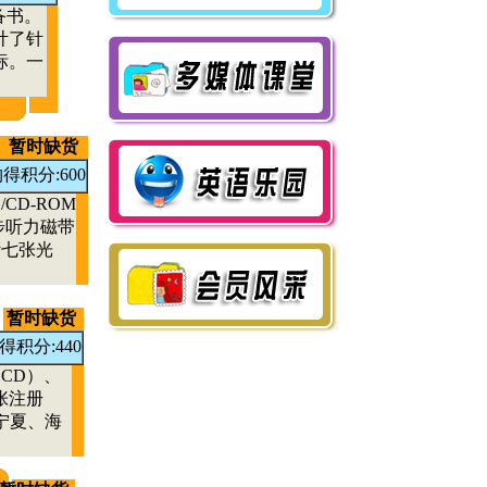
即日起，凡一次性订
备书。
购10套以上“澳大利亚中
计了针
学英语”一级教材的，均
标。一
可免费获赠相应数量
的“超级学员包”（每套价
值95元）。数量有限，先
到先得！订购热线：010-
暂时缺货
67135201。
得积分:600
D-ROM
步听力磁带
计七张光
暂时缺货
得积分:440
CD）、
张注册
宁夏、海