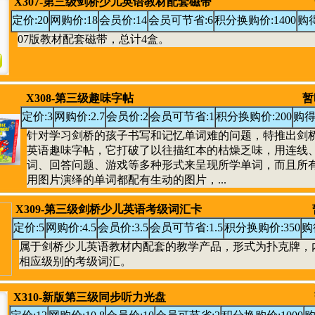
X307-第三级剑桥少儿英语教材配套磁带
定价:20
网购价:18
会员价:14
会员可节省:6
积分换购价:1400
购得
07版教材配套磁带，总计4盒。
X308-第三级趣味字帖
暂
定价:3
网购价:2.7
会员价:2
会员可节省:1
积分换购价:200
购得
针对学习剑桥的孩子书写和记忆单词难的问题，特推出剑
英语趣味字帖，它打破了以往描红本的枯燥乏味，用连线
词、回答问题、游戏等多种形式来呈现所学单词，而且所
用图片演绎的单词都配有生动的图片，...
X309-第三级剑桥少儿英语考级词汇卡
定价:5
网购价:4.5
会员价:3.5
会员可节省:1.5
积分换购价:350
购
属于剑桥少儿英语教材内配套的教学产品，形式为扑克牌，
相应级别的考级词汇。
X310-新版第三级同步听力光盘