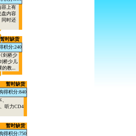
内容上有
光盘内容
，同时还
暂时缺货
得积分:240
《剑桥少
承剑桥少儿
教...
暂时缺货
购得积分:840
本、
、听力CD4
暂时缺货
购得积分:750