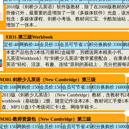
2010版《剑桥少儿英语》软件版教材，除了在2008版教材的
所修订外，最重要的是增加了一张《多媒体软件》光盘，该
包含：多媒体课程、剑桥小考场、教材词汇宝、卡酷加油站
增加了一张本...
XB31-第三级Workbook
定价:48
网购价:44
会员价:33
会员可节省:15
积分换购价:3300
购
本套产品包含2本练习册和2盒磁带，另赠送两本精美小书。 
儿英语Workbook》与“剑桥少儿英语”教学紧密配合， 在秉
英语“轻松、活泼、有趣、连续”原则的基础上， 充分把握每课的
M301-剑桥少儿英语（New Cambridge）第三级
定价:168
网购价:150
会员价:150
会员可节省:18
积分换购价:16800
2013版《剑桥少儿英语》（New Cambridge）教材，含教材书2
workbook（基础版）2册、随堂记作业本2本、教材词汇手册1本
盘、MP3 U盘1个考级词汇卡1盒、网络学籍卡...
M302-教师资源包（New Cambridge）第三级
定价:150
网购价:135
会员价:105
会员可节省:45
积分换购价:15000