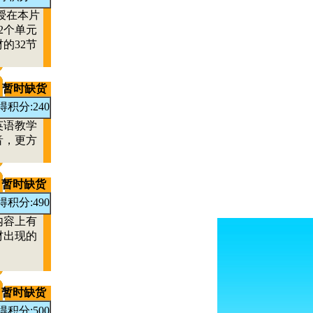
授在本片
2个单元
的32节
暂时缺货
得积分:240
英语教学
音，更方
暂时缺货
得积分:490
内容上有
材出现的
、
暂时缺货
得积分:500