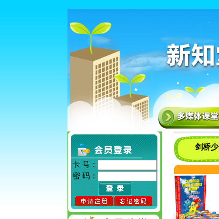
剑桥少儿
卡 号：
密 码：