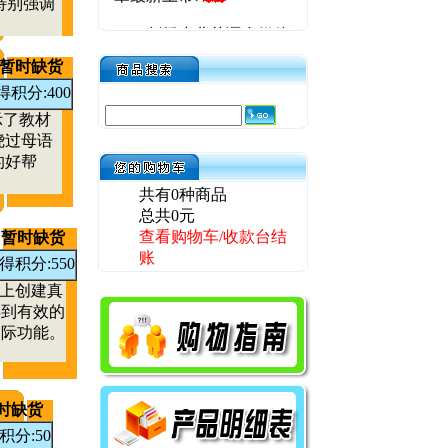
特别强调
剑桥少儿英语多媒体
软件大礼包，最新上市，
更多详情，请点击进入！
暂时缺货
得积分:400
2010版剑桥少儿英语
示了教材
小手提袋的价格优惠调
绕过母语
整，定价4元，网购价3.2
的好帮
元，会员价2.2元，敬请
关注！
共有0种商品
总共0元
2010版最新系列教辅
查看购物车/收款台结
暂时缺货
权威上市，请全面关注商
账
得积分:550
品公告！
堂上创建真
为答谢新老客户4年
得到有效的
来对商城的关心与厚爱，
交际功能。
商城部分商品价格有所下
调，另全部商品增加“网
购价格”全面让利给商城
时缺货
客户，敬请关注！
积分:50