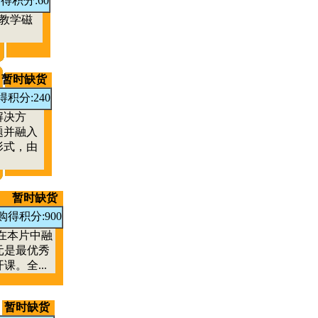
得积分:60
教学磁
暂时缺货
得积分:240
解决方
题并融入
形式，由
暂时缺货
购得积分:900
在本片中融
元是最优秀
。全...
暂时缺货