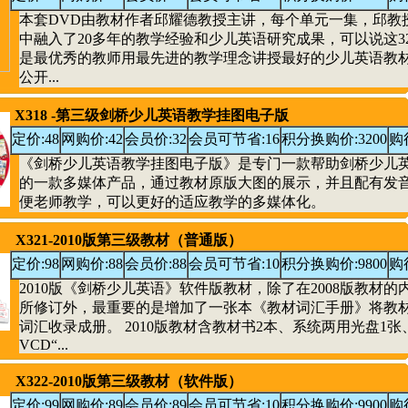
本套DVD由教材作者邱耀德教授主讲，每个单元一集，邱教
中融入了20多年的教学经验和少儿英语研究成果，可以说这3
是最优秀的教师用最先进的教学理念讲授最好的少儿英语教材
公开...
X318 -第三级剑桥少儿英语教学挂图电子版
定价:48
网购价:42
会员价:32
会员可节省:16
积分换购价:3200
购
《剑桥少儿英语教学挂图电子版》是专门一款帮助剑桥少儿
的一款多媒体产品，通过教材原版大图的展示，并且配有发
便老师教学，可以更好的适应教学的多媒体化。
X321-2010版第三级教材（普通版）
定价:98
网购价:88
会员价:88
会员可节省:10
积分换购价:9800
购
2010版《剑桥少儿英语》软件版教材，除了在2008版教材的
所修订外，最重要的是增加了一张本《教材词汇手册》将教
词汇收录成册。 2010版教材含教材书2本、系统两用光盘1张
VCD“...
X322-2010版第三级教材（软件版）
定价:99
网购价:89
会员价:89
会员可节省:10
积分换购价:9900
购