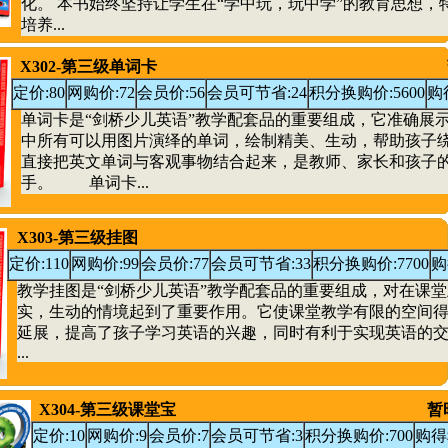
化。 本书始终坚持让学生在“学中玩，玩中学”的教育思想，
培养...
X302-第三级单词卡
定价:80
网购价:72
会员价:56
会员可节省:24
积分换购价:5600
购
单词卡是“剑桥少儿英语”教学配套品的重要组成，它准确展
中所有可以用图片演绎的单词，绘制精美、生动，帮助孩子
直接把英文单词与客观事物结合起来，是教师、家长和孩子
手。 单词卡...
X303-第三级挂图
定价:110
网购价:99
会员价:77
会员可节省:33
积分换购价:7700
购
教学挂图是“剑桥少儿英语”教学配套品的重要组成，对在课
实，生动的情境起到了重要作用。它使课堂教学有限的空间
延展，提高了孩子学习英语的兴趣，同时有利于实现英语的
...
X304-第三级课堂宝
暂
定价:10
网购价:9
会员价:7
会员可节省:3
积分换购价:700
购得