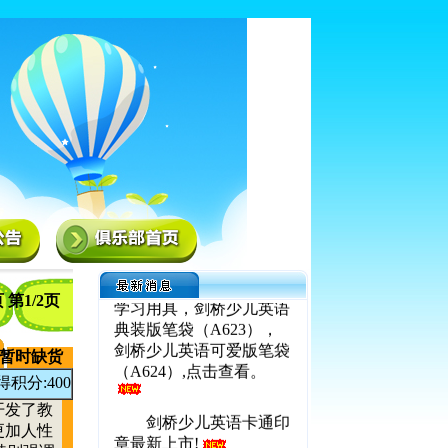
在新学期开学之际，
新知堂公司陆续推出新品
学习用具，剑桥少儿英语
页
第1/2页
典装版笔袋（A623），
剑桥少儿英语可爱版笔袋
（A624）,点击查看。
暂时缺货
得积分:400
剑桥少儿英语卡通印
开发了教
章最新上市!
更加人性