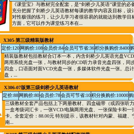
《课堂宝》与教材完全配套，是“剑桥少儿英语”课堂的必
充分把握了剑桥少儿英语教材每课的教学内容及目标，设
对性极强的练习，让少儿学习者很容易的就能达到教学目
方面，它可以作为课堂练习本在...
X305-第三级精装版教材
定价:120
网购价:108
会员价:84
会员可节省:36
积分换购价:8400
购
精装版教材包括教材合订本一本，内含剑桥少儿英语光盘VCD/C
两用系统光盘一张，与教材同步的CD听力录音光盘四张，同
四盒，口语面对面VCD光盘一张，多媒体软件光盘一张。总
盘，...
X306-07版第三级剑桥少儿英语教材
定价:88
网购价:80
会员价:78
会员可节省:10
积分换购价:10000
购
三级教材全套产品包括上下两册教材、四盒磁带（或四张听力
一盒考级词汇卡，一张VCD/电脑两用光盘、一张保险卡和一
卡。全套定价：88.00元 特别提示，该教材针对内蒙、福建、
南...