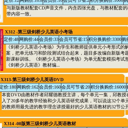
定价:12
网购价:10.8
会员价:10
会员可节省:2
积分换购价:1000
购
与新版教材配套CD声音文件，内含四张光盘，与教材配套的
带内容一致。
X312 -第三级剑桥少儿英语小考场
定价:48
网购价:44
会员价:33
会员可节省:15
积分换购价:3300
购
《剑桥少儿英语小考场》为学生和教师提供单元小考形式的
案，把单元练习和阶段测试结合起来，题目多改编自新版考
新课标训练。《剑桥少儿英语小考场》为单元配套模拟考试
《剑桥少儿英语》教材编...
X313-第三级剑桥少儿英语DVD
定价:180
网购价:162
会员价:160
会员可节省:20
积分换购价:16000
本套DVD由教材作者邱耀德教授主讲，每个单元一集，邱教授
入了20多年的教学经验和少儿英语研究成果，可以说这32个单
的教师用最先进的教学理念讲授最好的少儿英语教材的32节公开课
X314 -08版第三级剑桥少儿英语教材