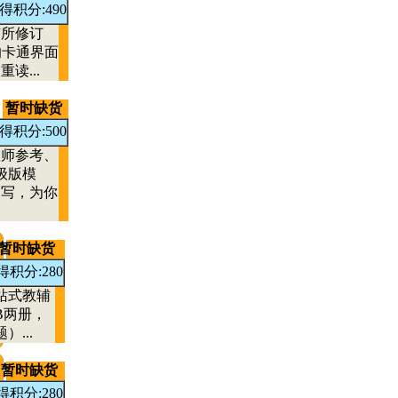
得积分:490
有所修订
的卡通界面
读...
暂时缺货
得积分:500
教师参考、
级版模
编写，为你
暂时缺货
得积分:280
站式教辅
B两册，
...
暂时缺货
得积分:280